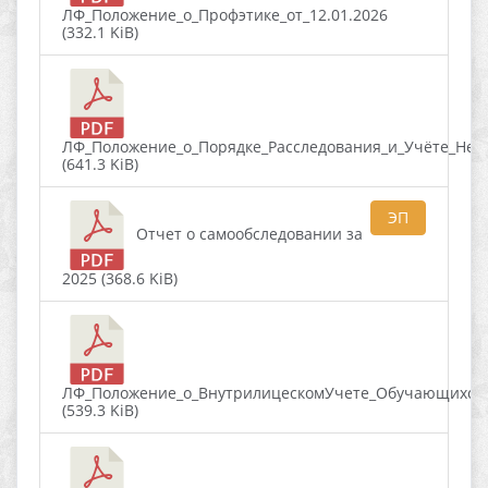
ЛФ_Положение_о_Профэтике_от_12.01.2026
(332.1 KiB)
ЛФ_Положение_о_Порядке_Расследования_и_Учёте_Нес
(641.3 KiB)
ЭП
Отчет о самообследовании за
2025 (368.6 KiB)
ЛФ_Положение_о_ВнутрилицескомУчете_Обучающихся_
(539.3 KiB)