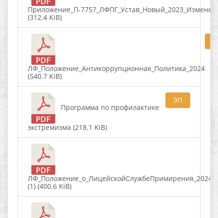
Приложение_П-7757_ЛФПГ_Устав_Новый_2023_Изменен
(312.4 KiB)
Э
ЛФ_Положение_Антикоррупционная_Политика_2024
(540.7 KiB)
ЭП
Программа по профилактике
экстремизма (218.1 KiB)
ЛФ_Положение_о_ЛицейскойСлужбеПримирения_2024_
(1) (400.6 KiB)