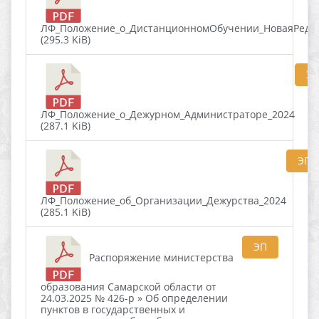
ЛФ_Положение_о_ДистанционномОбучении_НоваяРеда
(295.3 KiB)
Э
ЛФ_Положение_о_Дежурном_Администраторе_2024
(287.1 KiB)
ЭП
ЛФ_Положение_об_Организации_Дежурства_2024
(285.1 KiB)
ЭП
Распоряжение министерства
образования Самарской области от
24.03.2025 № 426-р » Об определении
пунктов в государственных и